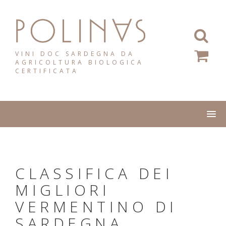
Salta
al
contenuto
VINI DOC SARDEGNA DA
AGRICOLTURA BIOLOGICA
CERTIFICATA
CLASSIFICA DEI
MIGLIORI
VERMENTINO DI
SARDEGNA